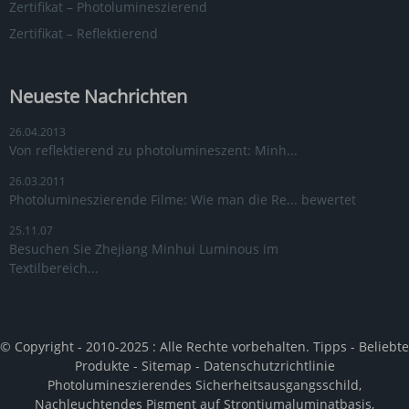
Zertifikat – Photolumineszierend
Zertifikat – Reflektierend
Neueste Nachrichten
26.04.2013
Von reflektierend zu photolumineszent: Minh...
26.03.2011
Photolumineszierende Filme: Wie man die Re... bewertet
25.11.07
Besuchen Sie Zhejiang Minhui Luminous im
Textilbereich...
© Copyright - 2010-2025 : Alle Rechte vorbehalten.
Tipps
-
Beliebte
Produkte
-
Sitemap
-
Datenschutzrichtlinie
Photolumineszierendes Sicherheitsausgangsschild
,
Nachleuchtendes Pigment auf Strontiumaluminatbasis
,