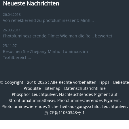
Neueste Nachrichten
26.04.2013
Von reflektierend zu photolumineszent: Minh...
26.03.2011
Photolumineszierende Filme: Wie man die Re... bewertet
25.11.07
Besuchen Sie Zhejiang Minhui Luminous im
Textilbereich...
© Copyright - 2010-2025 : Alle Rechte vorbehalten.
Tipps
-
Beliebte
Produkte
-
Sitemap
-
Datenschutzrichtlinie
Phosphor-Leuchtpulver
,
Nachleuchtendes Pigment auf
Strontiumaluminatbasis
,
Photolumineszierendes Pigment
,
Photolumineszierendes Sicherheitsausgangsschild
,
Leuchtpulver
,
浙ICP备11060348号-1