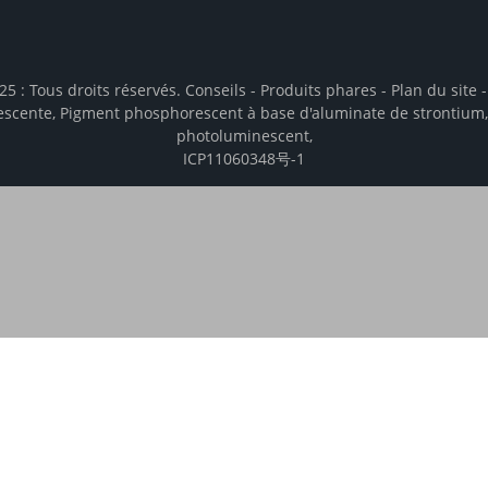
25 : Tous droits réservés.
Conseils
-
Produits phares
-
Plan du site
escente
,
Pigment phosphorescent à base d'aluminate de strontium
photoluminescent
,
ICP11060348号-1
 analyze and measure engagement with our
Accept
D
 cookies.