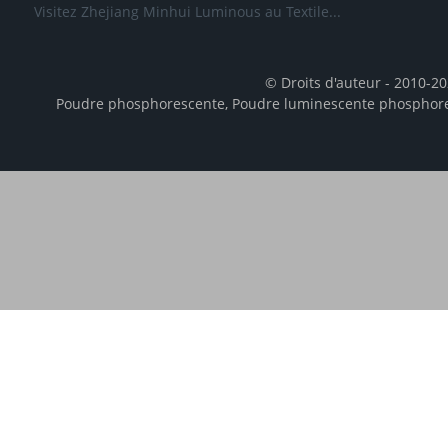
Visitez Zhejiang Minhui Luminous au Textile...
© Droits d'auteur - 2010-20
Poudre phosphorescente
,
Poudre luminescente phosphor
We use cookies to enhance your browsing experience,
content. By clicking “Accept", you consent to the use of