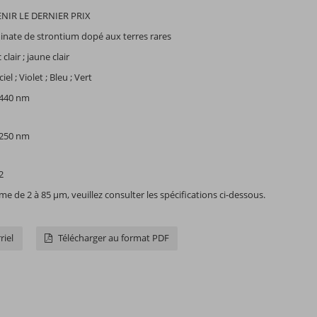
NIR LE DERNIER PRIX
inate de strontium dopé aux terres rares
 clair ; jaune clair
iel ; Violet ; Bleu ; Vert
440 nm
250 nm
2
 de 2 à 85 µm, veuillez consulter les spécifications ci-dessous.
riel
Télécharger au format PDF