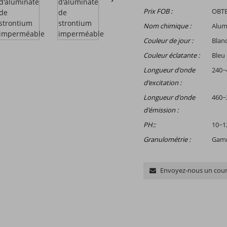
Prix ​​FOB :
OBTE
Nom chimique :
Alum
Couleur de jour :
Blanc
Couleur éclatante :
Bleu c
Longueur d'onde
240~
d'excitation :
Longueur d'onde
460~
d'émission :
PH::
10~1
Granulométrie :
Gamme
Envoyez-nous un cour