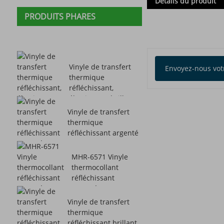
Détails du produit
PRODUITS PHARES
Vinyle de transfert
Envoyez-nous vot
thermique
réfléchissant,
élastique et brillant
MHR-6272
Vinyle de transfert
thermique
réfléchissant argenté
FR MHR-6578
MHR-6571 Vinyle
thermocollant
réfléchissant
argenté avec
support adhésif
Vinyle de transfert
thermique
réfléchissant brillant