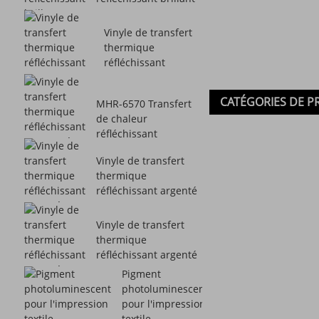
MHR-6271
Vinyle de transfert
thermique
réfléchissant
moyennement
brillant MHR-6270
CATÉGORIES DE P
MHR-6570 Transfert
de chaleur
réfléchissant
segmenté argenté V...
Vinyle de transfert
thermique
réfléchissant argenté
PU MHR-6377
Vinyle de transfert
thermique
réfléchissant argenté
MHR-6371
Pigment
photoluminescent
pour l'impression
textile