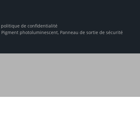
-
politique de confidentialité
,
Pigment photoluminescent
,
Panneau de sortie de sécurité
ecline