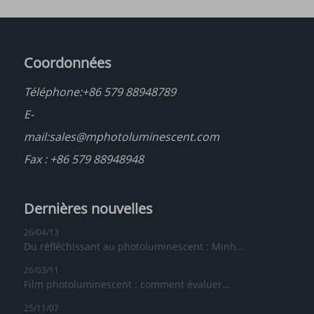
Coordonnées
Téléphone:
+86 579 88948789
E-
mail:
sales@mphotoluminescent.com
Fax : +86 579 88948948
Dernières nouvelles
26/04/13
Du réfléchissant au photoluminescent : Minh...
26/03/11
Film photoluminescent : comment évaluer…
25/11/07