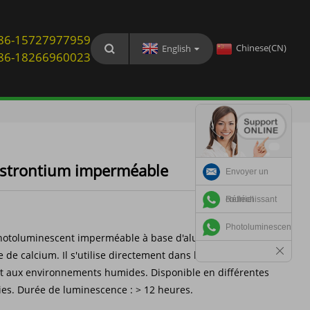
: 86-15727977959
Chinese(CN)
English
: 86-18266960023
 strontium imperméable
Envoyer un
courriel
Réfléchissant
Photoluminescent
otoluminescent imperméable à base d'aluminate de
 de calcium. Il s'utilise directement dans les peintures et
ent aux environnements humides. Disponible en différentes
ies. Durée de luminescence : > 12 heures.