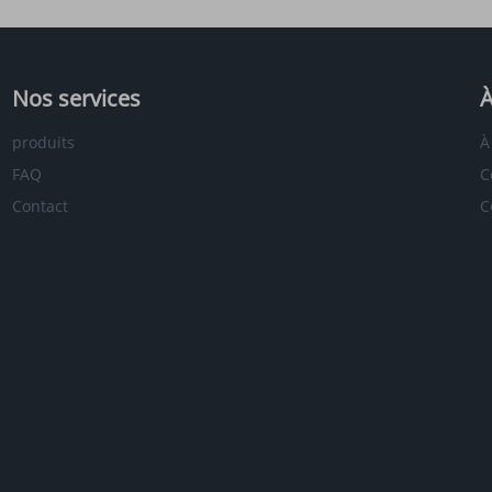
Nos services
À
produits
À
FAQ
C
Contact
C