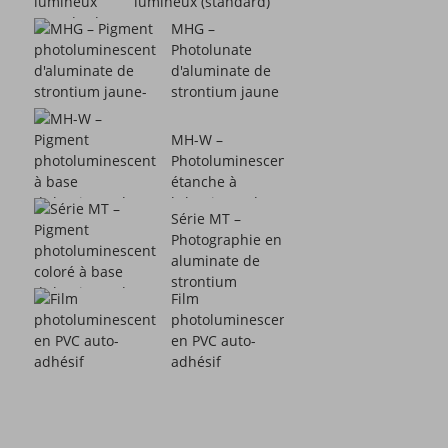
lumineux (standard)
MHG –
Photolunate
d'aluminate de
strontium jaune
vert...
MH-W –
Photoluminescence
étanche à
l'aluminate de
Série MT –
strontium...
Photographie en
aluminate de
strontium
Film
coloré...
photoluminescent
en PVC auto-
adhésif