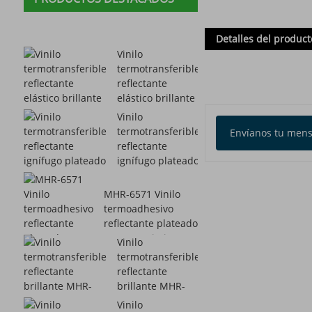
Detalles del product
Vinilo
termotransferible
reflectante
elástico brillante
MHR-6272
Vinilo
termotransferible
Envíanos tu mens
reflectante
ignífugo plateado
MHR-6578
MHR-6571 Vinilo
termoadhesivo
reflectante plateado
con revestimiento
Vinilo
adhesivo
termotransferible
reflectante
brillante MHR-
6271
Vinilo