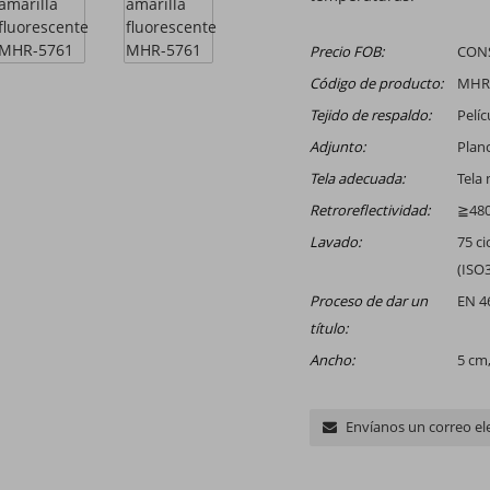
Precio FOB:
CONS
Código de producto:
MHR
Tejido de respaldo:
Pelíc
Adjunto:
Plan
Tela adecuada:
Tela
Retroreflectividad:
≧480c
Lavado:
75 ci
(ISO
Proceso de dar un
EN 4
título:
Ancho:
5 cm
Envíanos un correo el