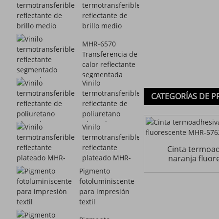
termotransferible
reflectante de
brillo medio
MHR-6270
MHR-6570
Transferencia de
calor reflectante
segmentada
Vinilo
plateada V...
termotransferible
CATEGORÍAS DE 
reflectante de
poliuretano
plateado MHR-
Vinilo
6377
termotransferible
reflectante
Cinta termoad
naranja fluo
plateado MHR-
6371
Pigmento
fotoluminiscente
para impresión
textil