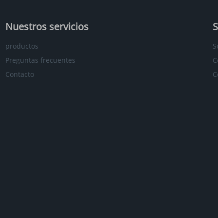
Nuestros servicios
S
productos
S
Preguntas frecuentes
C
Contacto
C