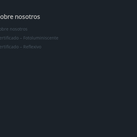
obre nosotros
obre nosotros
ertificado – Fotoluminiscente
ertificado – Reflexivo