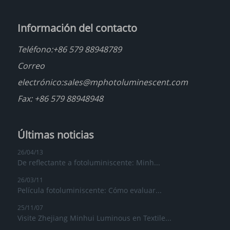
Información del contacto
Teléfono:
+86 579 88948789
Correo
electrónico:
sales@mphotoluminescent.com
Fax: +86 579 88948948
Últimas noticias
26/04/13
De reflectante a fotoluminiscente: Minh...
26/03/11
Película fotoluminiscente: Cómo evaluar...
25/11/07
Visite Zhejiang Minhui Luminous en Textile...