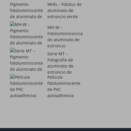
MHG – Fotoluz de
aluminato de
estroncio verde
amarillo...
MH-W –
Fotoluminiscencia
de aluminato de
estroncio
resistente al
Serie MT –
agua...
Fotografía de
aluminato de
estroncio de
Película
colores...
fotoluminiscente
de PVC
autoadhesiva