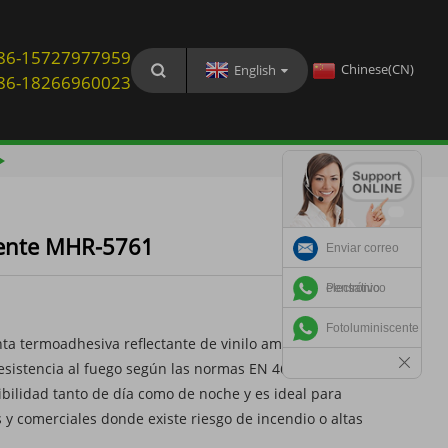
: 86-15727977959
Chinese(CN)
English
: 86-18266960023
scente MHR-5761
Enviar correo
electrónico
Pensativo
Fotoluminiscente
a termoadhesiva reflectante de vinilo amarillo fluorescente
resistencia al fuego según las normas EN 469, EN14116 y
ibilidad tanto de día como de noche y es ideal para
s y comerciales donde existe riesgo de incendio o altas