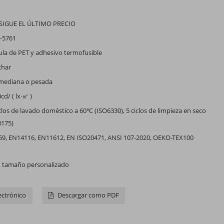
IGUE EL ÚLTIMO PRECIO
-5761
ula de PET y adhesivo termofusible
char
 mediana o pesada
d/ ( lx·㎡ )
clos de lavado doméstico a 60℃ (ISO6330), 5 ciclos de limpieza en seco
3175)
69, EN14116, EN11612, EN ISO20471, ANSI 107-2020, OEKO-TEX100
, tamaño personalizado
ectrónico
Descargar como PDF