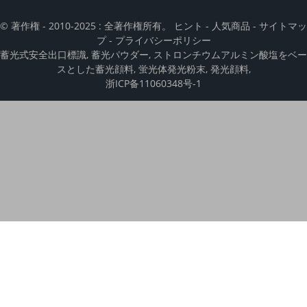
© 著作権 - 2010-2025 : 全著作権所有。
ヒント
-
人気商品
-
サイトマッ
プ
-
プライバシーポリシー
蓄光式安全出口標識
,
蓄光パウダー
,
ストロンチウムアルミン酸塩をベー
スとした蓄光顔料
,
蛍光体発光粉末
,
発光顔料
,
浙ICP备11060348号-1
We use cookies to enhance your browsing experience, analyze and
measure engagement with our content. By clicking “Accept", you
consent to the use of cookies.